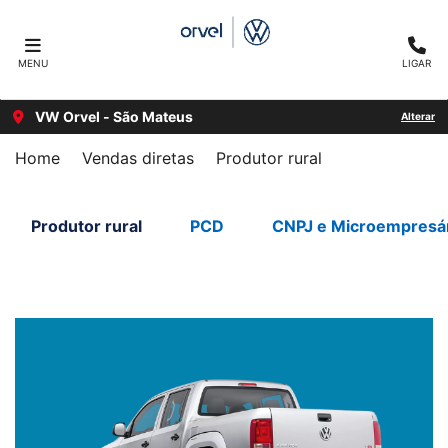
MENU
LIGAR
VW Orvel - São Mateus
Alterar
Home
Vendas diretas
Produtor rural
Produtor rural
PCD
CNPJ e Microempresá