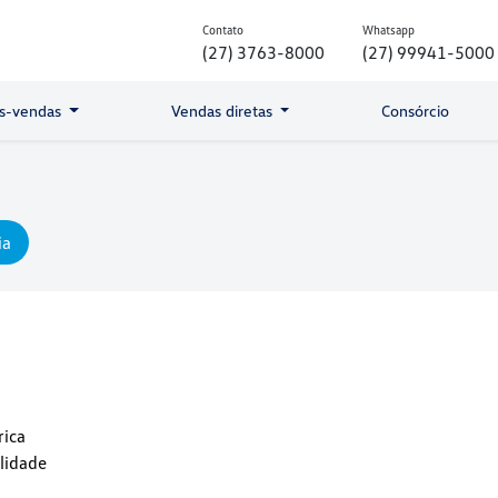
Contato
Whatsapp
(27) 3763-8000
(27) 99941-5000
s-vendas
Vendas diretas
Consórcio
ia
rica
lidade