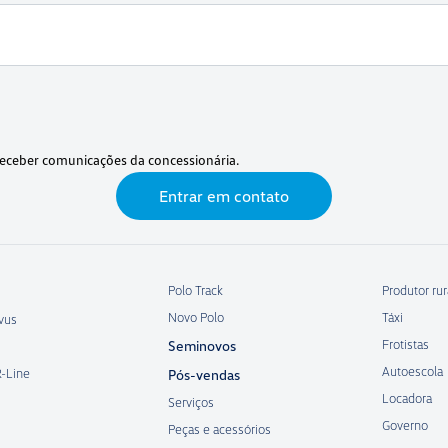
eceber comunicações da concessionária.
Entrar em contato
Polo Track
Produtor rur
Novo Polo
Táxi
vus
Frotistas
Seminovos
Autoescola
R-Line
Pós-vendas
Locadora
Serviços
Governo
Peças e acessórios