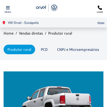
MENU
LIGAR
VW Orvel - Eunápolis
Alterar
Home
Vendas diretas
Produtor rural
Produtor rural
PCD
CNPJ e Microempresários