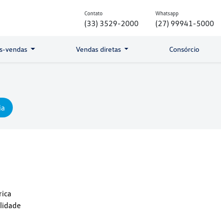
Contato
Whatsapp
(33) 3529-2000
(27) 99941-5000
s-vendas
Vendas diretas
Consórcio
ia
rica
lidade