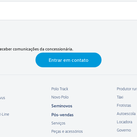
eceber comunicações da concessionária.
Entrar em contato
Polo Track
Produtor rur
Novo Polo
Táxi
vus
Frotistas
Seminovos
Autoescola
R-Line
Pós-vendas
Locadora
Serviços
Governo
Peças e acessórios