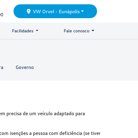
VW Orvel - Eunápolis
00
Facilidades
Fale conosco
ra
Governo
m precisa de um veículo adaptado para
om isenções a pessoa com deficiência (se tiver