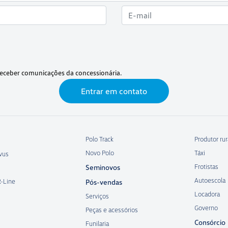
eceber comunicações da concessionária.
Entrar em contato
Polo Track
Produtor rur
Novo Polo
Táxi
vus
Frotistas
Seminovos
Autoescola
R-Line
Pós-vendas
Locadora
Serviços
Governo
Peças e acessórios
Consórcio
Funilaria