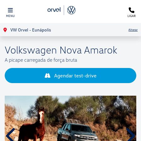
MENU
LIGAR
VW Orvel - Eunápolis
Alterar
Volkswagen
Nova Amarok
A picape carregada de força bruta
Agendar test-drive
Anterior
Próx