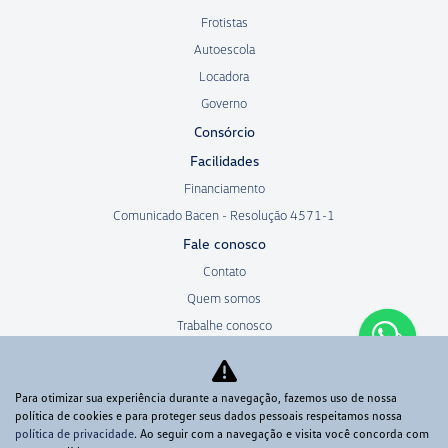
Frotistas
Autoescola
Locadora
Governo
Consórcio
Facilidades
Financiamento
Comunicado Bacen - Resolução 4571-1
Fale conosco
Contato
Quem somos
Trabalhe conosco
Política de privacidade
Manual de ética e conduta
Para otimizar sua experiência durante a navegação, fazemos uso de nossa
política de cookies e para proteger seus dados pessoais respeitamos nossa
política de privacidade
. Ao seguir com a navegação e visita você concorda com
No trânsito, enxergar o outro salva vidas.