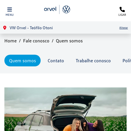
MENU
LIGAR
VW Orvel - Teófilo Otoni
Alterar
Home
Fale conosco
Quem somos
Quem somos
Contato
Trabalhe conosco
Polí