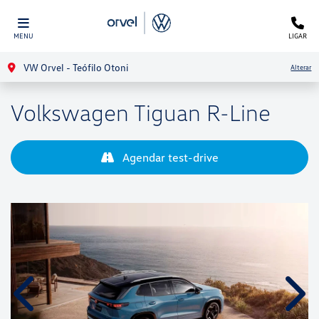
MENU
LIGAR
VW Orvel - Teófilo Otoni
Alterar
Volkswagen
Tiguan R-Line
Agendar test-drive
Anterior
Próx