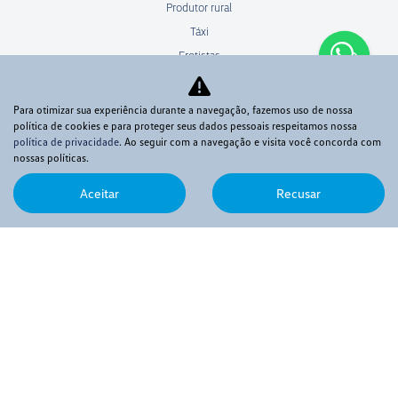
Produtor rural
Táxi
Frotistas
Autoescola
Locadora
Para otimizar sua experiência durante a navegação, fazemos uso de nossa
política de cookies e para proteger seus dados pessoais respeitamos nossa
Governo
política de privacidade
. Ao seguir com a navegação e visita você concorda com
Consórcio
nossas políticas.
Facilidades
Aceitar
Recusar
Financiamento
Comunicado Bacen - Resolução 4571-1
Fale conosco
Contato
Quem somos
Trabalhe conosco
Política de privacidade
Manual de ética e conduta