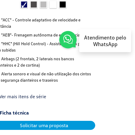
"ACC" - Controle adaptativo de velocidade e
"ACC" - Cont
stância
distância
"AEB"- Frenagem autônoma de emergência
"AEB"- Fre
Atendimento pelo
WhatsApp
"HHC" (Hill Hold Control) - Assistente para partida
"HHC" (Hill 
 subidas
em subidas
Airbags (2 frontais, 2 laterais nos bancos
Airbags (2 f
anteiros e 2 de cortina)
dianteiros e 2 d
Alerta sonoro e visual de não utilização dos cintos
Alerta sonor
 segurança dianteiros e traseiros
de segurança di
Ver mais itens de série
+ Ver mais it
Ficha técnica
Ficha técn
Solicitar uma proposta
S