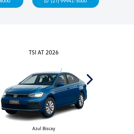
-8000
(27) 99941-5000
TSI AT 2026
Next
Azul Biscay